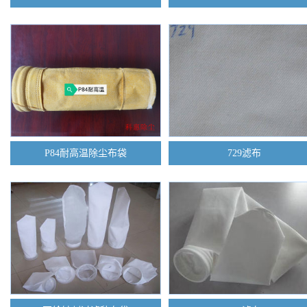
P84耐高温除尘布袋
729滤布