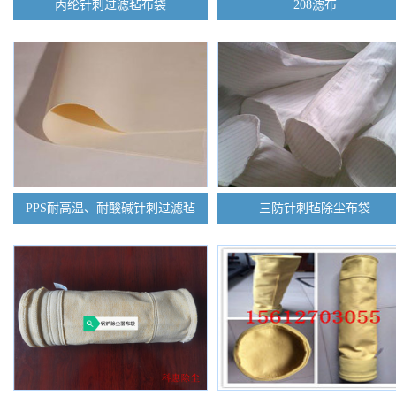
丙纶针刺过滤毡布袋
208滤布
PPS耐高温、耐酸碱针刺过滤毡
三防针刺毡除尘布袋