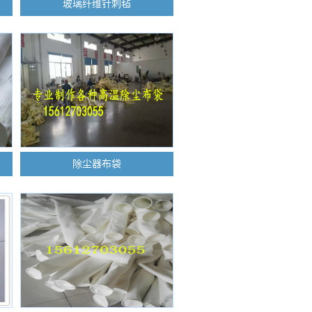
玻璃纤维针刺毡
除尘器布袋