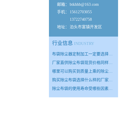
邮箱：
btkhhb@163.com
手机：
15612703055
13722740758
地址：
泊头市富镇开发区
行业信息
INDUSTRY
布袋除尘器定制加工一定要选择…
厂家直供除尘布袋现货价格同样…
哪里可以购买到质量上乘的除尘…
购买除尘布袋选择什么样的厂家…
除尘布袋的使用寿命受哪些因素…