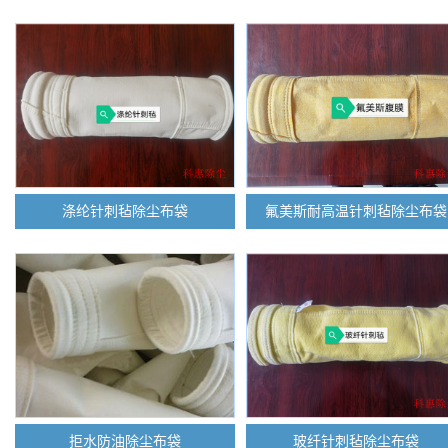
涤纶针刺毡除尘布袋
氟美斯耐高温针刺毡除尘布袋
拒水防油除尘布袋
玻纤针刺毡除尘布袋