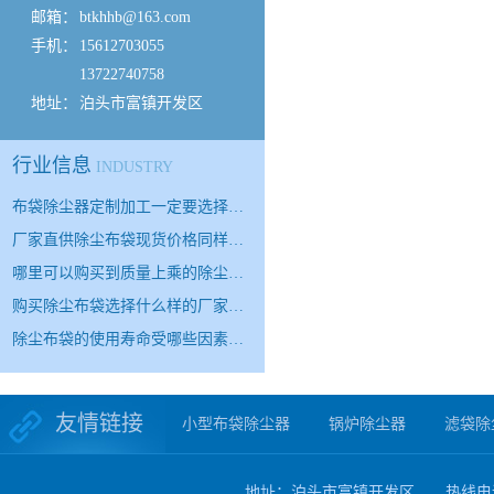
邮箱：
btkhhb@163.com
手机：
15612703055
13722740758
地址：
泊头市富镇开发区
行业信息
INDUSTRY
布袋除尘器定制加工一定要选择…
厂家直供除尘布袋现货价格同样…
哪里可以购买到质量上乘的除尘…
购买除尘布袋选择什么样的厂家…
除尘布袋的使用寿命受哪些因素…
友情链接
小型布袋除尘器
锅炉除尘器
滤袋除
地址：泊头市富镇开发区 热线电话：15