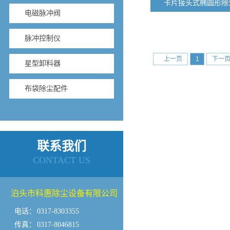
卡片接头式椭圆形除
电磁脉冲阀
脉冲控制仪
上一页
1
下一
星型卸料器
布袋除尘配件
联系我们
CONTACT US
泊头市科惠除尘设备有限公司
电话：
0317-8303355
传真：
0317-8046815