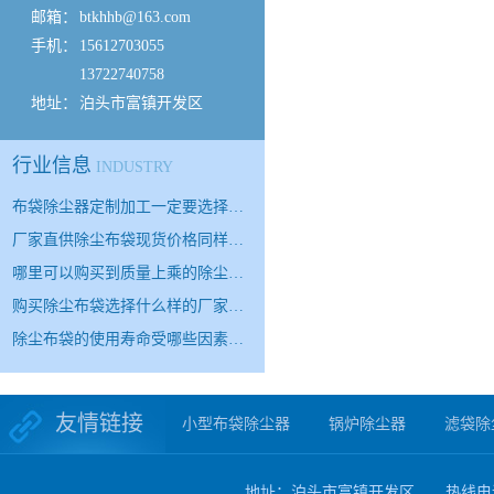
邮箱：
btkhhb@163.com
手机：
15612703055
13722740758
地址：
泊头市富镇开发区
行业信息
INDUSTRY
布袋除尘器定制加工一定要选择…
厂家直供除尘布袋现货价格同样…
哪里可以购买到质量上乘的除尘…
购买除尘布袋选择什么样的厂家…
除尘布袋的使用寿命受哪些因素…
友情链接
小型布袋除尘器
锅炉除尘器
滤袋除
地址：泊头市富镇开发区 热线电话：15