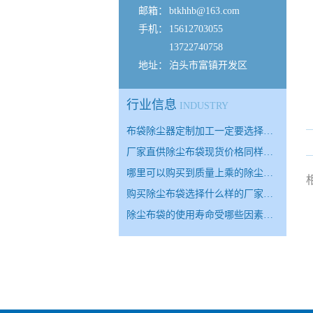
邮箱：
btkhhb@163.com
手机：
15612703055
13722740758
地址：
泊头市富镇开发区
行业信息
INDUSTRY
布袋除尘器定制加工一定要选择…
厂家直供除尘布袋现货价格同样…
哪里可以购买到质量上乘的除尘…
购买除尘布袋选择什么样的厂家…
除尘布袋的使用寿命受哪些因素…