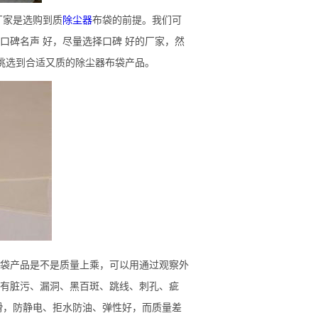
厂家是选购到质
除尘器
布袋的前提。我们可
口碑名声 好，尽量选择口碑 好的厂家，然
易挑选到合适又质的除尘器布袋产品。
袋产品
是不是质量上乘，可以用
通过观察外
有脏污、漏洞、
黑百斑、跳线、刺孔、疵
滑，防静电、拒水防油、弹性好
，而质量差